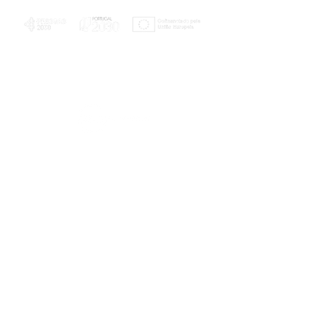
PLANOS E RELATÓRIOS
Centro de Arbitragem de Conflitos de
Consumo da Região de Coimbra
UC
EXPLORATÓRIO
Ciência Viva
Coimbra
Rotunda das Lages
Parque Verde do Mondego
3040 - 255 COIMBRA
Terça-feira a domingo
10h00-13h00 | 14h00-18h00
Coordenadas geográficas
40° 11' 49" N, 8° 25' 45" W
© 2023