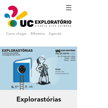
Como chegar
Bilheteira
Agenda
Explorastórias