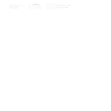
PLANOS E RELATÓRIOS
Centro de Arbitragem de Conflitos de
Consumo da Região de Coimbra
UC
EXPLORATÓRIO
Ciência Viva
Coimbra
Rotunda das Lages
Parque Verde do Mondego
3040 - 255 COIMBRA
Terça-feira a domingo
10h00-13h00 | 14h00-18h00
Coordenadas geográficas
40° 11' 49" N, 8° 25' 45" W
© 2023