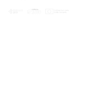
PLANOS E RELATÓRIOS
Centro de Arbitragem de Conflitos de
Consumo da Região de Coimbra
UC
EXPLORATÓRIO
Ciência Viva
Coimbra
Rotunda das Lages
Parque Verde do Mondego
3040 - 255 COIMBRA
Terça-feira a domingo
10h00-13h00 | 14h00-18h00
Coordenadas geográficas
40° 11' 49" N, 8° 25' 45" W