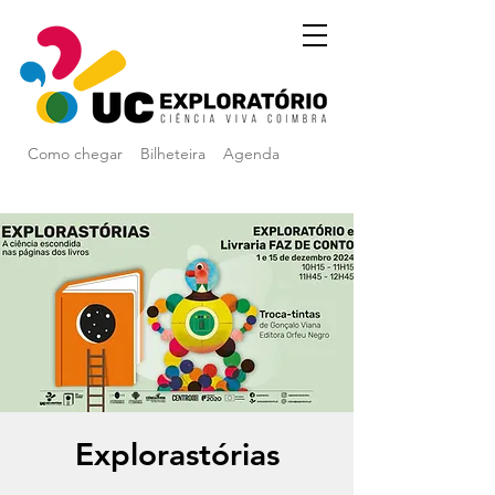
Como chegar
Bilheteira
Agenda
Explorastórias