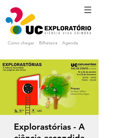
Como chegar
Bilheteira
Agenda
Explorastórias - A
ciência escondida