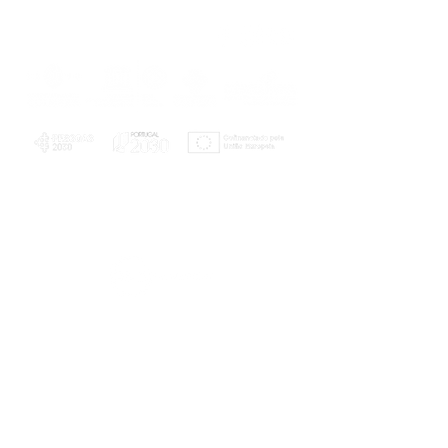
PLANOS E RELATÓRIOS
Centro de Arbitragem de Conflitos de
Consumo da Região de Coimbra
UC
EXPLORATÓRIO
Ciência Viva
Coimbra
Rotunda das Lages
Parque Verde do Mondego
3040 - 255 COIMBRA