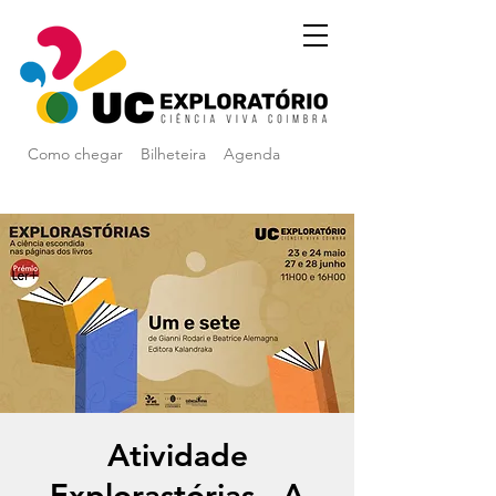
Como chegar
Bilheteira
Agenda
Atividade
Explorastórias - A