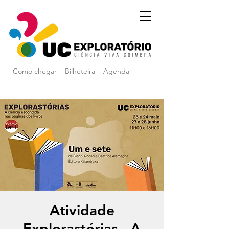
Como chegar
Bilheteira
Agenda
Atividade
Explorastórias - A