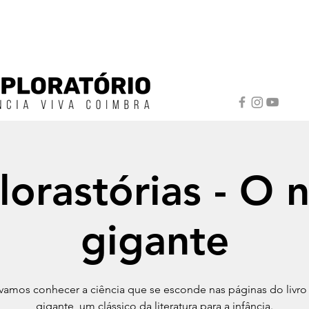
lorastórias - O 
gigante
vamos conhecer a ciência que se esconde nas páginas do livr
gigante, um clássico da literatura para a infância.