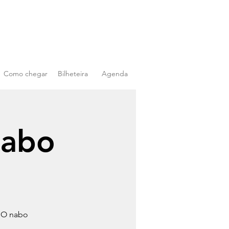
Como chegar
Bilheteira
Agenda
nabo
o O nabo