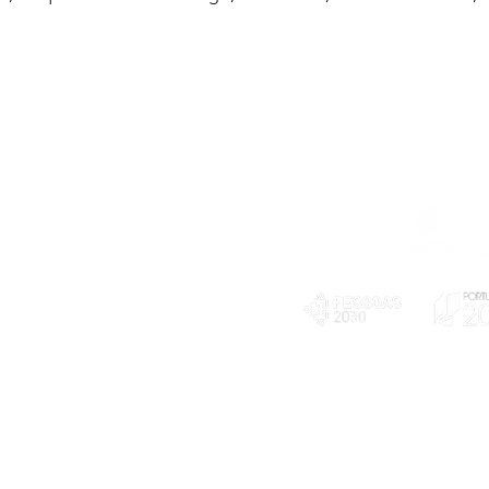
Telefone
239 703 897
(chamada para a rede fixa nacional)
E-mail
geral@exploratorio.pt
visitas@exploratorio.pt
Subscreva a nossa newslettter
Departamento Comunicação
info@exploratorio.pt
PLANOS E RELATÓRIOS
924317550
Centro de Arbitragem de
Declaração de privacidade e tratamento
Conflitos de Consumo da
de dados pessoais
Região de Coimbra