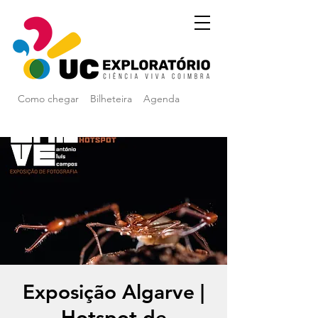
Como chegar
Bilheteira
Agenda
Exposição Algarve |
Hotspot de