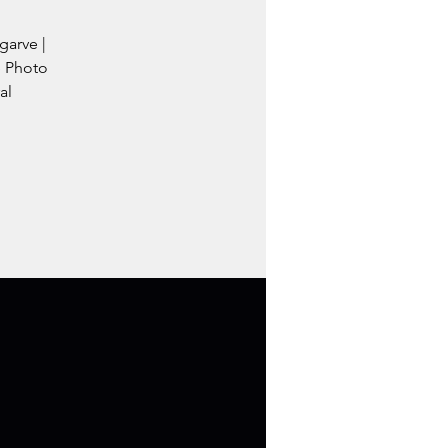
garve |
e Photo
al