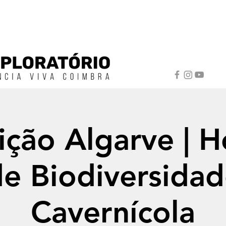
ição Algarve | H
e Biodiversida
Cavernícola