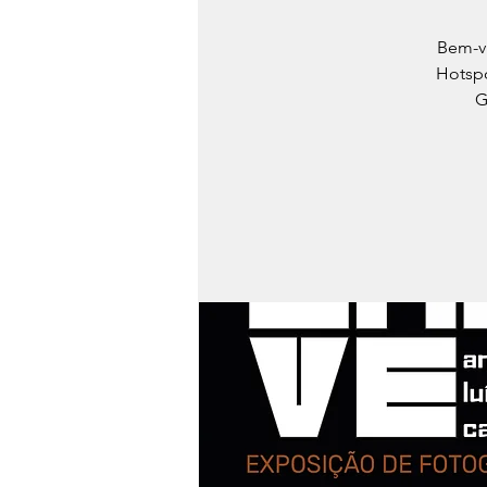
Bem-vi
Hotspo
G