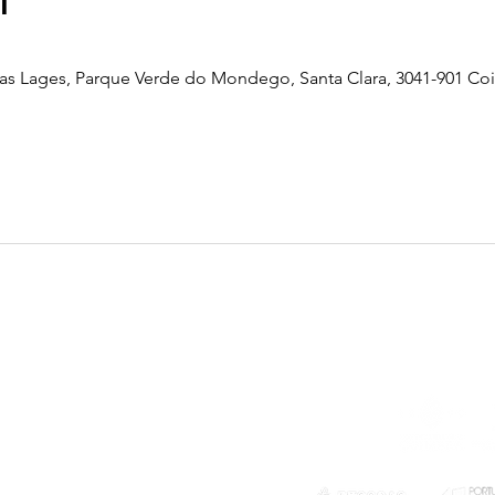
l
as Lages, Parque Verde do Mondego, Santa Clara, 3041-901 Co
Telefone
239 703 897
(chamada para a rede fixa nacional)
E-mail
geral@exploratorio.pt
visitas@exploratorio.pt