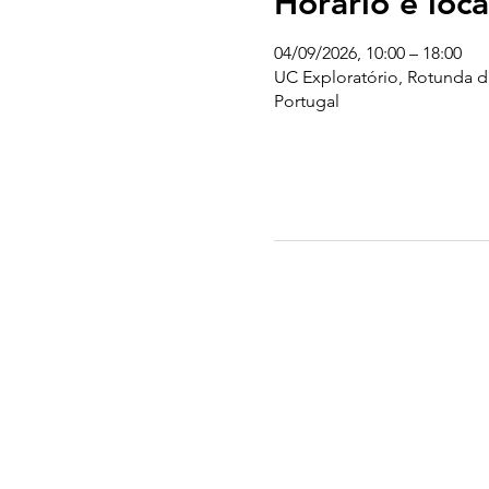
Horário e loca
04/09/2026, 10:00 – 18:00
UC Exploratório, Rotunda d
Portugal
UC EXPLORATÓRIO
Ciência Viva Coimbra
Rotunda das Lages