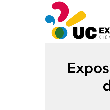
Expos
d