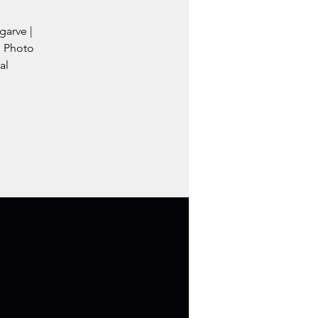
garve |
e Photo
al