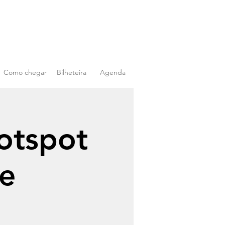
Como chegar
Bilheteira
Agenda
otspot
de