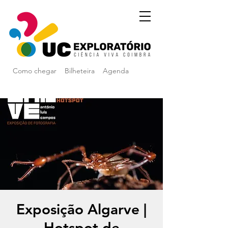
Como chegar
Bilheteira
Agenda
Exposição Algarve |
Hotspot de