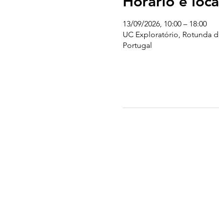
Horário e loca
13/09/2026, 10:00 – 18:00
UC Exploratório, Rotunda d
Portugal
UC EXPLORATÓRIO
Ciência Viva Coimbra
Rotunda das Lages