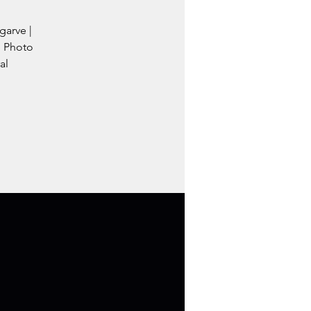
garve |
e Photo
al