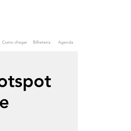
Como chegar
Bilheteira
Agenda
otspot
de