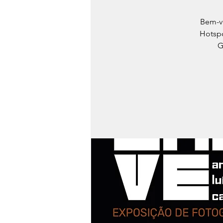
Bem-vi
Hotspo
G