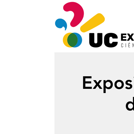
Expos
d