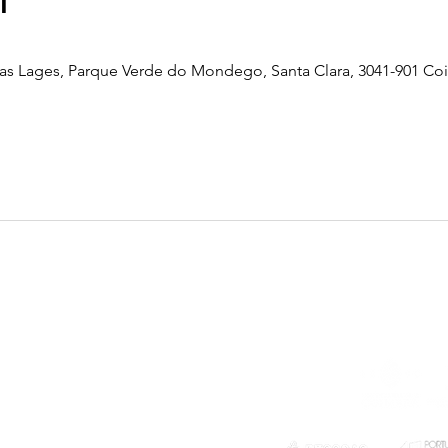
l
as Lages, Parque Verde do Mondego, Santa Clara, 3041-901 Co
Telefone
239 703 897
(chamada para a rede fixa nacional)
E-mail
geral@exploratorio.pt
visitas@exploratorio.pt