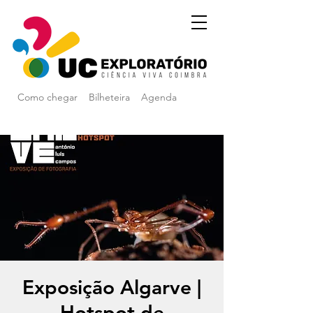
Como chegar
Bilheteira
Agenda
Exposição Algarve |
Hotspot de