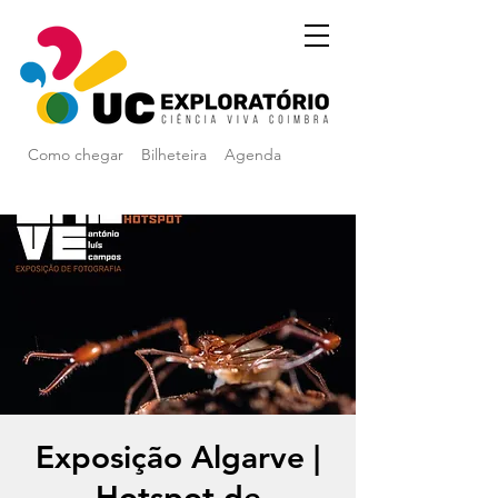
Como chegar
Bilheteira
Agenda
Exposição Algarve |
Hotspot de