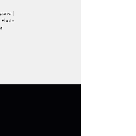
garve |
e Photo
al