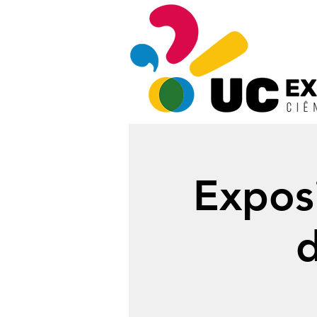
Expos
d