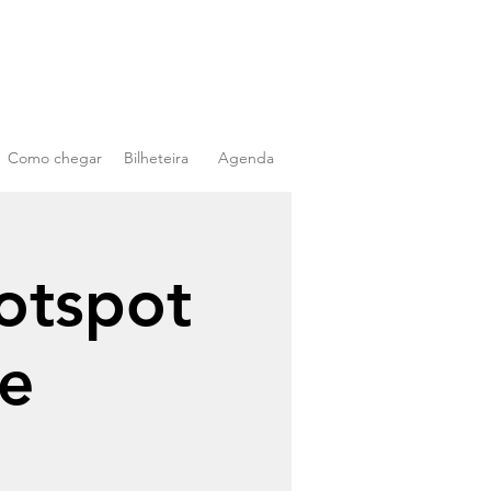
Como chegar
Bilheteira
Agenda
otspot
de