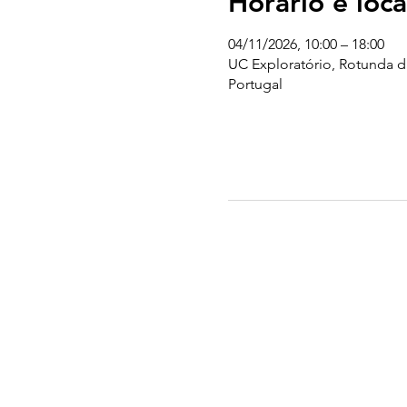
Horário e loca
04/11/2026, 10:00 – 18:00
UC Exploratório, Rotunda d
Portugal
UC EXPLORATÓRIO
Ciência Viva Coimbra
Rotunda das Lages