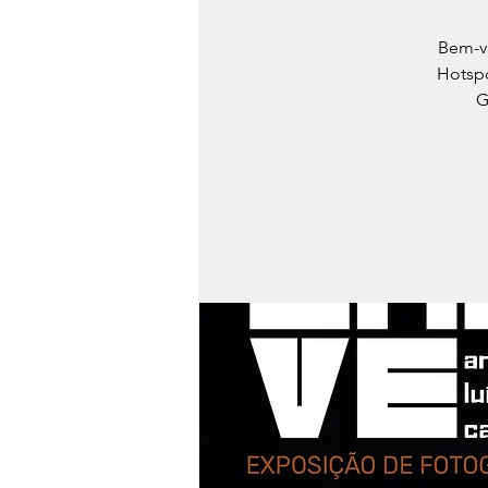
Bem-vi
Hotspo
G