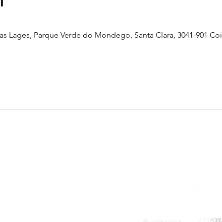
l
as Lages, Parque Verde do Mondego, Santa Clara, 3041-901 Co
Telefone
239 703 897
(chamada para a rede fixa nacional)
E-mail
geral@exploratorio.pt
visitas@exploratorio.pt