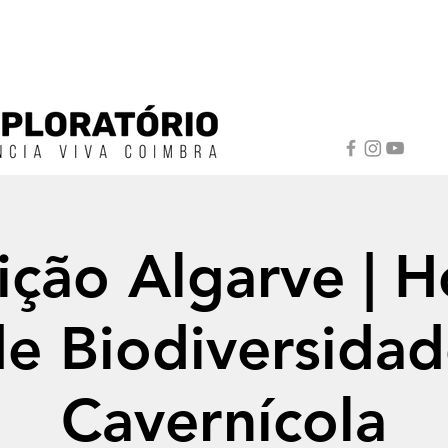
ição Algarve | H
e Biodiversida
Cavernícola