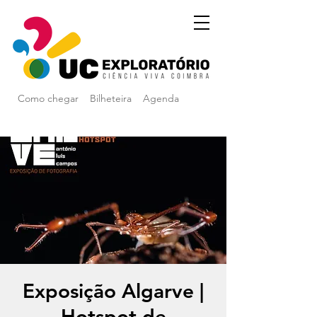
Como chegar
Bilheteira
Agenda
Exposição Algarve |
Hotspot de