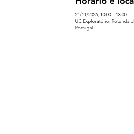
Horário e loca
21/11/2026, 10:00 – 18:00
UC Exploratório, Rotunda d
Portugal
UC EXPLORATÓRIO
Ciência Viva Coimbra
Rotunda das Lages