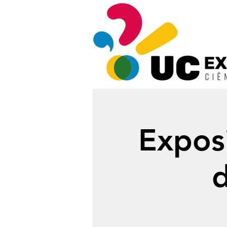
Expos
d