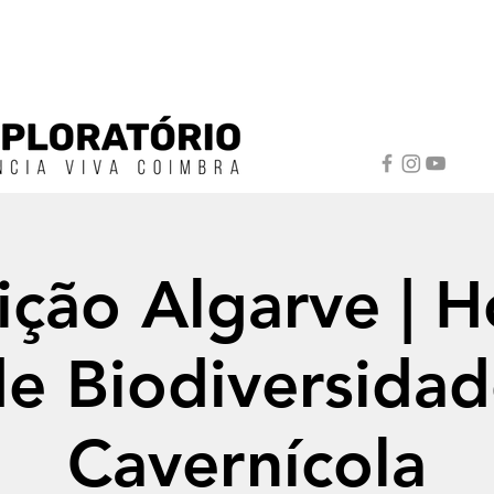
ição Algarve | H
e Biodiversida
Cavernícola