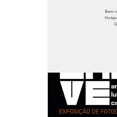
Bem-vi
Hotspo
G