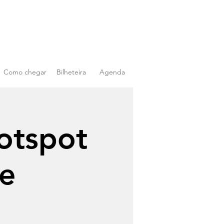
Como chegar
Bilheteira
Agenda
otspot
de