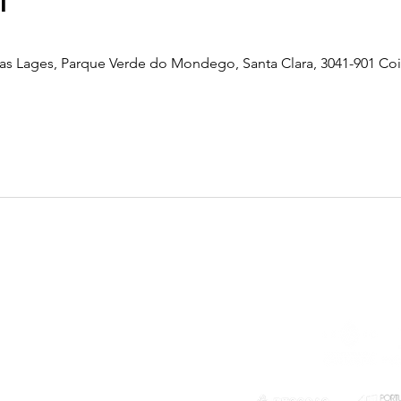
l
as Lages, Parque Verde do Mondego, Santa Clara, 3041-901 Co
Telefone
239 703 897
(chamada para a rede fixa nacional)
E-mail
geral@exploratorio.pt
visitas@exploratorio.pt