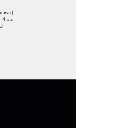
garve |
e Photo
al