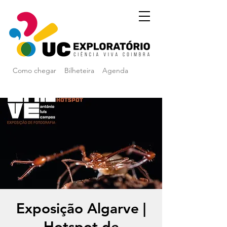
Como chegar
Bilheteira
Agenda
Exposição Algarve |
Hotspot de