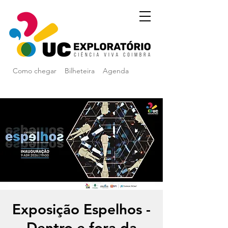
Como chegar
Bilheteira
Agenda
Exposição Espelhos -
Dentro e fora da