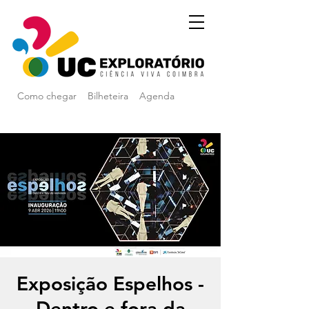
Como chegar
Bilheteira
Agenda
Exposição Espelhos -
Dentro e fora da