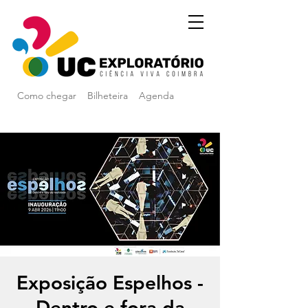
Como chegar
Bilheteira
Agenda
Exposição Espelhos -
Dentro e fora da