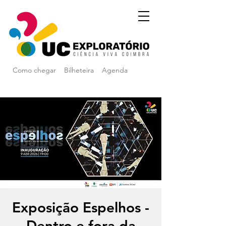
Como chegar
Bilheteira
Agenda
Exposição Espelhos -
Dentro e fora da