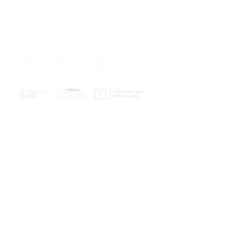
PLANOS E RELATÓRIOS
Centro de Arbitragem de Conflitos de
Consumo da Região de Coimbra
UC
EXPLORATÓRIO
Ciência Viva
Coimbra
Rotunda das Lages