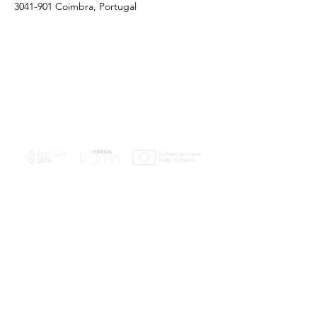
3041-901 Coimbra, Portugal
PLANOS E RELATÓRIOS
Centro de Arbitragem de Conflitos de
Consumo da Região de Coimbra
UC
EXPLORATÓRIO
Ciência Viva