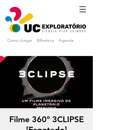
Como chegar
Bilheteira
Agenda
Filme 360º 3CLIPSE
[Esgotado]