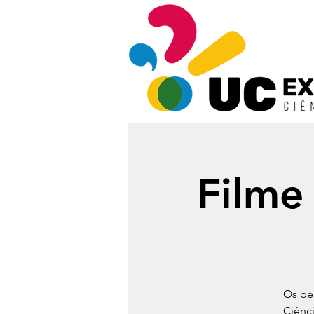
Filme
Os be
Ciênc