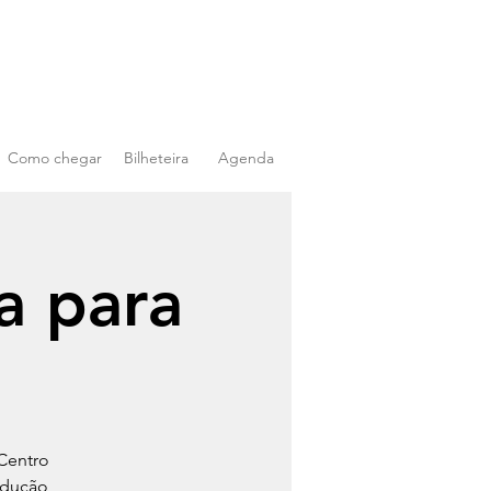
Como chegar
Bilheteira
Agenda
a para
Centro
odução