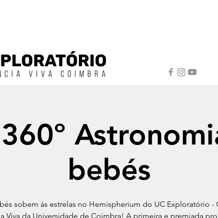
 360º Astronomi
bebés
bés sobem às estrelas no Hemispherium do UC Exploratório - 
ia Viva da Universidade de Coimbra! A primeira e premiada pr