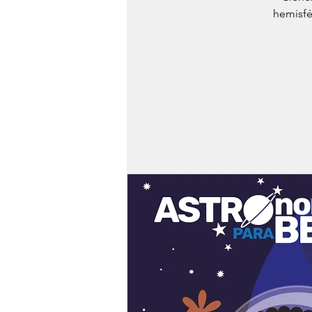
hemisfé