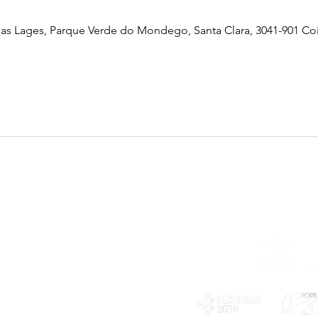
as Lages, Parque Verde do Mondego, Santa Clara, 3041-901 Co
Telefone
239 703 897
(chamada para a rede fixa nacional)
E-mail
geral@exploratorio.pt
visitas@exploratorio.pt
Subscreva a nossa newslettter