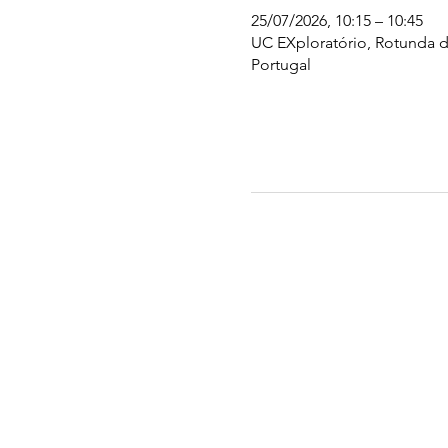
25/07/2026, 10:15 – 10:45
UC EXploratório, Rotunda d
Portugal
UC EXPLORATÓRIO
Ciência Viva Coimbra
Rotunda das Lages
Parque Verde do Mondego