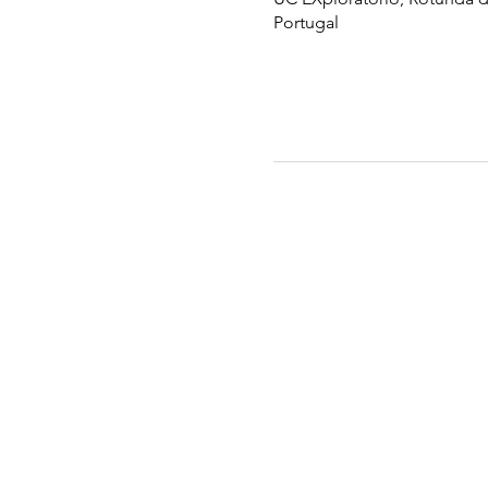
Portugal
UC EXPLORATÓRIO
Ciência Viva Coimbra
Rotunda das Lages
Parque Verde do Mondego
3040 - 255 COIMBRA
Terça-feira a domingo