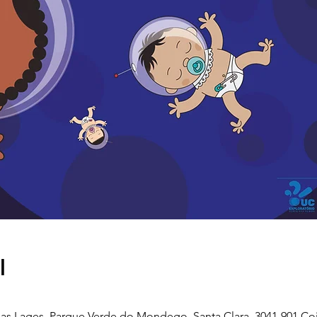
l
as Lages, Parque Verde do Mondego, Santa Clara, 3041-901 Co