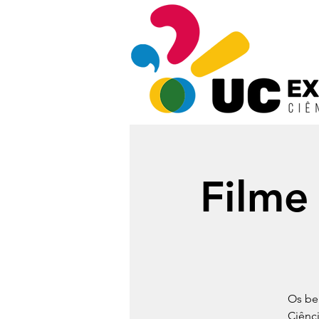
Filme
Os be
Ciênc