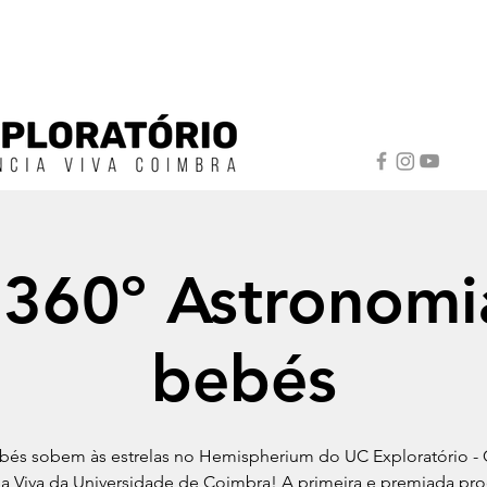
 360º Astronomi
bebés
bés sobem às estrelas no Hemispherium do UC Exploratório - 
ia Viva da Universidade de Coimbra! A primeira e premiada pr