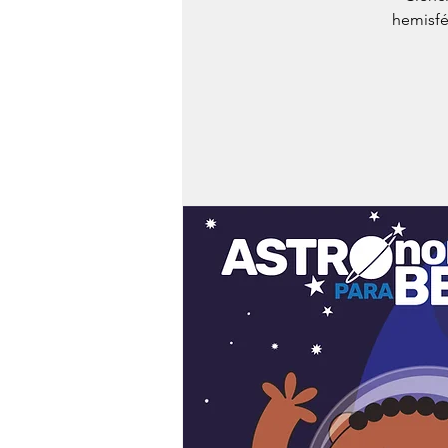
hemisfé