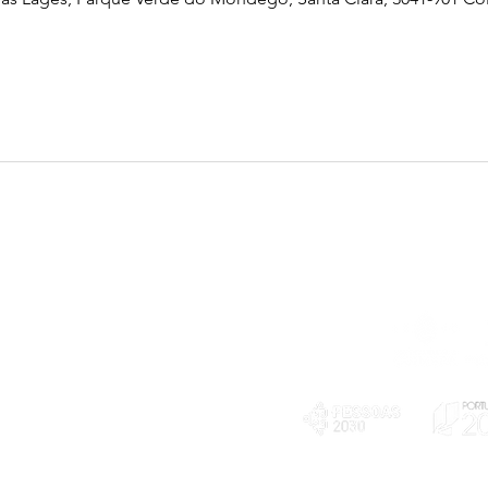
Telefone
239 703 897
(chamada para a rede fixa nacional)
E-mail
geral@exploratorio.pt
visitas@exploratorio.pt
Subscreva a nossa newslettter
Departamento Comunicação