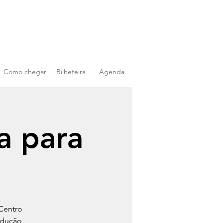
Como chegar
Bilheteira
Agenda
a para
Centro
odução