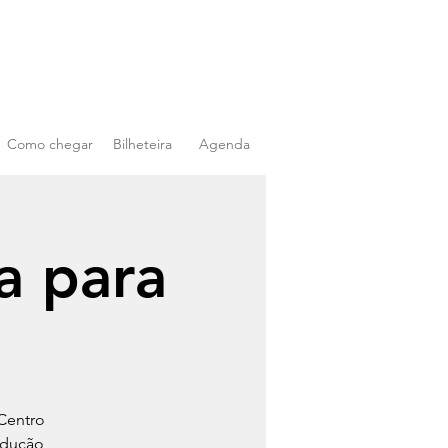
Como chegar
Bilheteira
Agenda
a para
Centro
odução