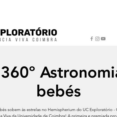
 360º Astronomi
bebés
bés sobem às estrelas no Hemispherium do UC Exploratório - 
ia Viva da Universidade de Coimbra! A primeira e premiada pr