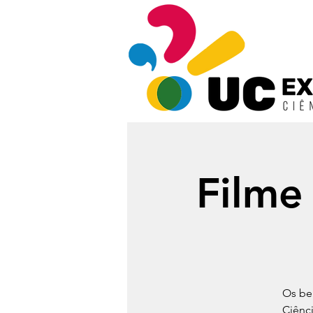
Filme
Os be
Ciênc