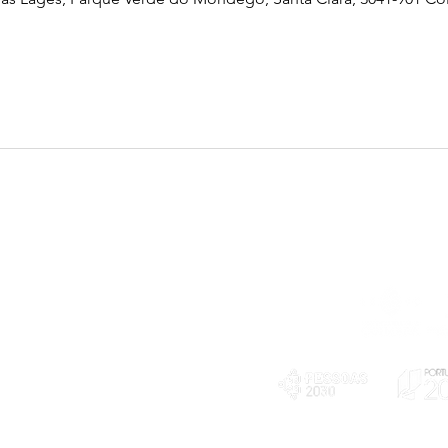
Telefone
239 703 897
(chamada para a rede fixa nacional)
E-mail
geral@exploratorio.pt
visitas@exploratorio.pt
Subscreva a nossa newslettter
Departamento Comunicação