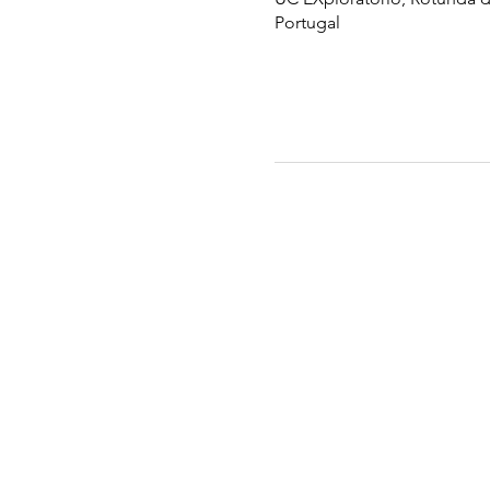
Portugal
UC EXPLORATÓRIO
Ciência Viva Coimbra
Rotunda das Lages
Parque Verde do Mondego
3040 - 255 COIMBRA
Terça-feira a domingo