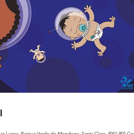
l
as Lages, Parque Verde do Mondego, Santa Clara, 3041-901 Co