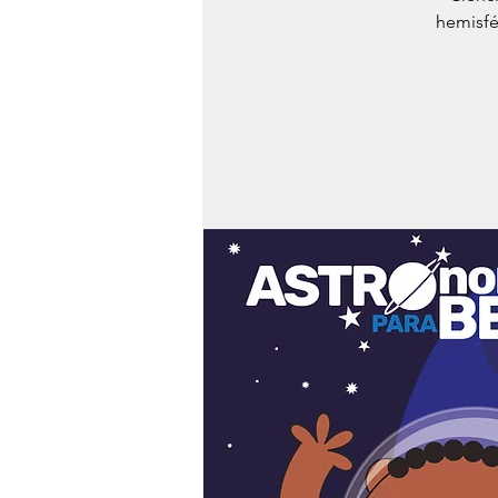
hemisfé