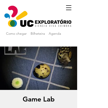
Como chegar
Bilheteira
Agenda
Game Lab