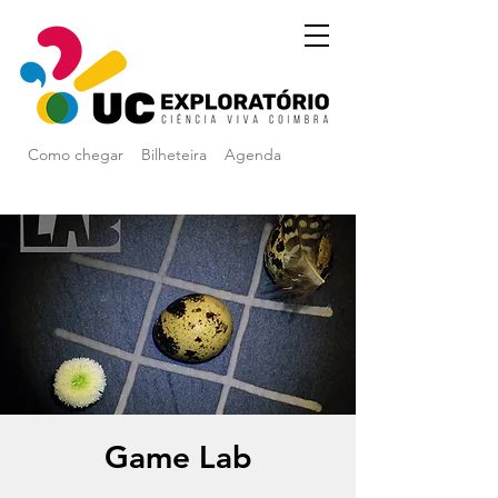
Como chegar
Bilheteira
Agenda
Game Lab