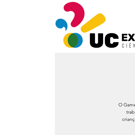
O Game 
tra
crianç