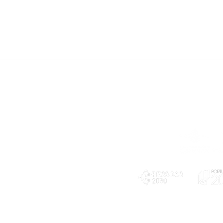
Telefone
239 703 897
(chamada para a rede fixa nacional)
E-mail
geral@exploratorio.pt
visitas@exploratorio.pt
Subscreva a nossa newslettter
Departamento Comunicação
info@exploratorio.pt
PLANOS E RELATÓRIOS
924317550