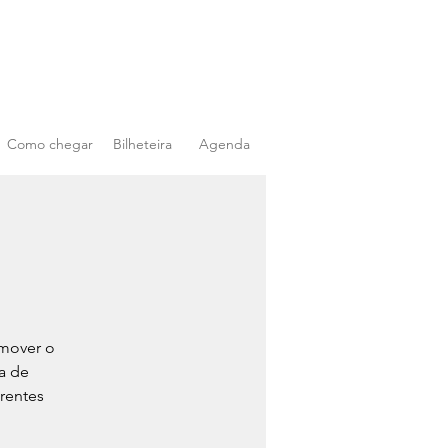
Como chegar
Bilheteira
Agenda
omover o
a de
erentes