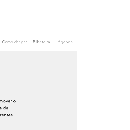
Como chegar
Bilheteira
Agenda
omover o
a de
erentes