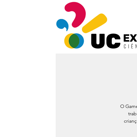
O Game 
tra
crianç