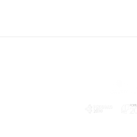
Telefone
239 703 897
(chamada para a rede fixa nacional)
E-mail
geral@exploratorio.pt
visitas@exploratorio.pt
Subscreva a nossa newslettter
Departamento Comunicação
info@exploratorio.pt
PLANOS E RELATÓRIOS
924317550