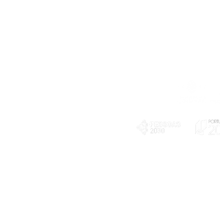
Telefone
239 703 897
(chamada para a rede fixa nacional)
E-mail
geral@exploratorio.pt
visitas@exploratorio.pt
Subscreva a nossa newslettter
Departamento Comunicação
info@exploratorio.pt
PLANOS E RELATÓRIOS
924317550
Centro de Arbitragem de
Declaração de privacidade e tratamento
Conflitos de Consumo da
de dados pessoais
Região de Coimbra