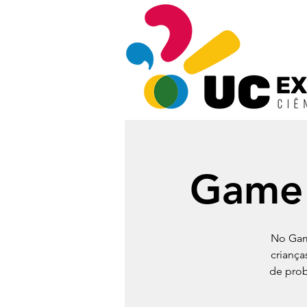
Game 
No Gam
criança
de prob