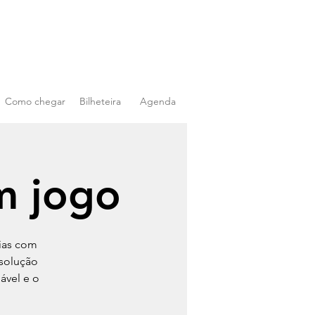
Como chegar
Bilheteira
Agenda
m jogo
ias com
esolução
ável e o