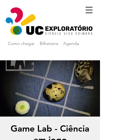
Como chegar
Bilheteira
Agenda
Game Lab - Ciência
em jogo