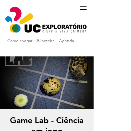
Como chegar
Bilheteira
Agenda
Game Lab - Ciência
em jogo