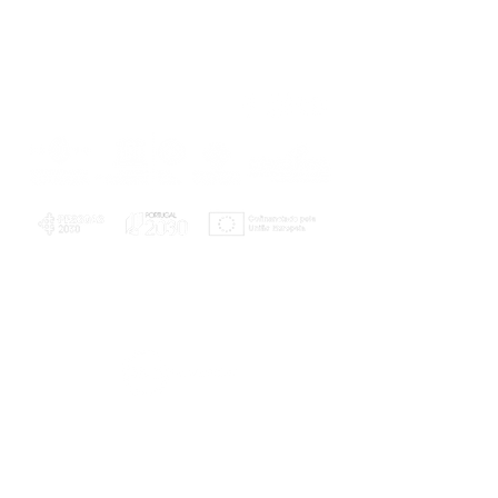
PLANOS E RELATÓRIOS
Centro de Arbitragem de Conflitos de
Consumo da Região de Coimbra
UC
EXPLORATÓRIO
Ciência Viva
Coimbra