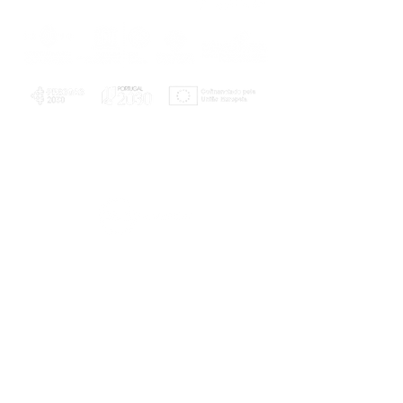
PLANOS E RELATÓRIOS
Centro de Arbitragem de Conflitos de
Consumo da Região de Coimbra
UC
EXPLORATÓRIO
Ciência Viva
Coimbra
Rotunda das Lages
Parque Verde do Mondego
3040 - 255 COIMBRA
Terça-feira a domingo
10h00-13h00 | 14h00-18h00