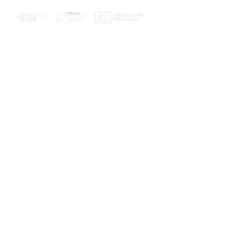
PLANOS E RELATÓRIOS
Centro de Arbitragem de Conflitos de
Consumo da Região de Coimbra
UC
EXPLORATÓRIO
Ciência Viva
Coimbra
Rotunda das Lages
Parque Verde do Mondego
3040 - 255 COIMBRA
Terça-feira a domingo
10h00-13h00 | 14h00-18h00
Coordenadas geográficas
40° 11' 49" N, 8° 25' 45" W
© 2023