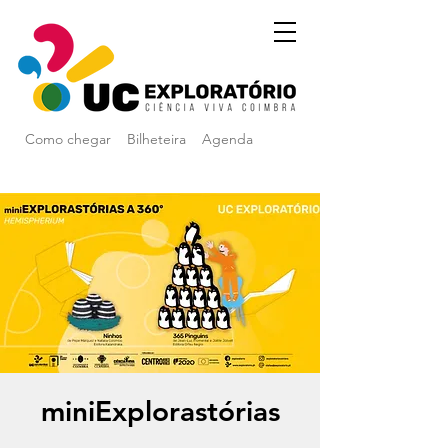
Como chegar
Bilheteira
Agenda
miniExplorastórias