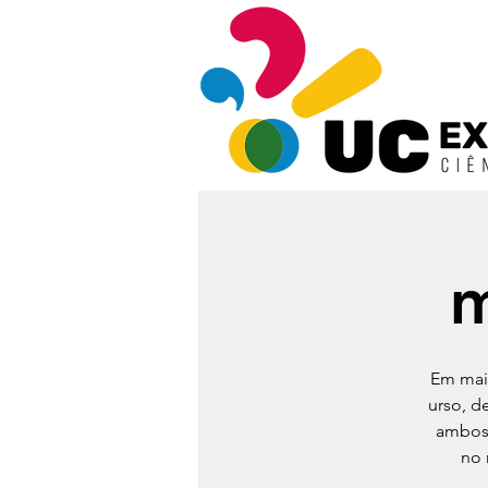
m
Em maio
urso, d
ambos 
no 