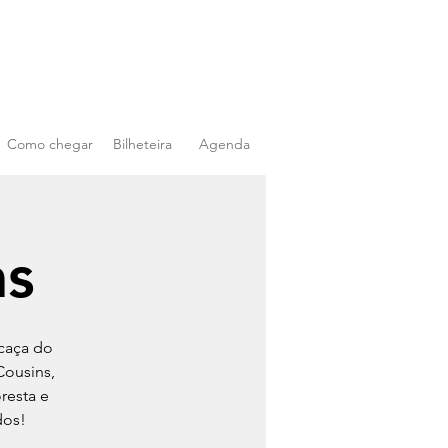
Como chegar
Bilheteira
Agenda
as
 caça do
Cousins,
resta e
dos!