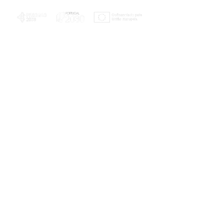
PLANOS E RELATÓRIOS
Centro de Arbitragem de Conflitos de
Consumo da Região de Coimbra
UC
EXPLORATÓRIO
Ciência Viva
Coimbra
Rotunda das Lages
Parque Verde do Mondego
3040 - 255 COIMBRA
Terça-feira a domingo
10h00-13h00 | 14h00-18h00
Coordenadas geográficas
40° 11' 49" N, 8° 25' 45" W
© 2023