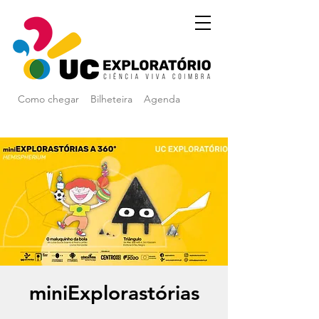
Como chegar
Bilheteira
Agenda
miniExplorastórias