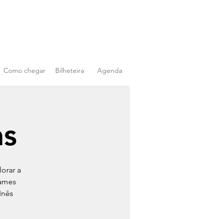
Como chegar
Bilheteira
Agenda
as
orar a
James
Inês