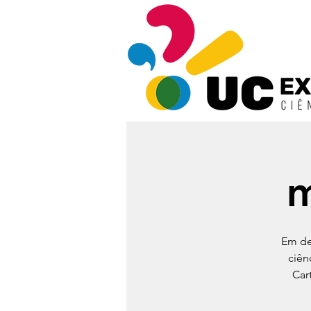
m
Em de
ciên
Car