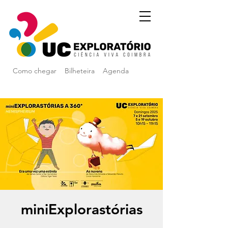
Como chegar
Bilheteira
Agenda
miniExplorastórias