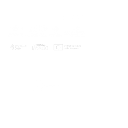
PLANOS E RELATÓRIOS
Centro de Arbitragem de Conflitos de
Consumo da Região de Coimbra
UC
EXPLORATÓRIO
Ciência Viva
Coimbra
Rotunda das Lages
Parque Verde do Mondego