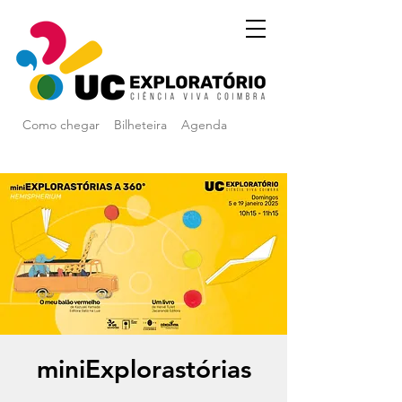
Como chegar
Bilheteira
Agenda
miniExplorastórias