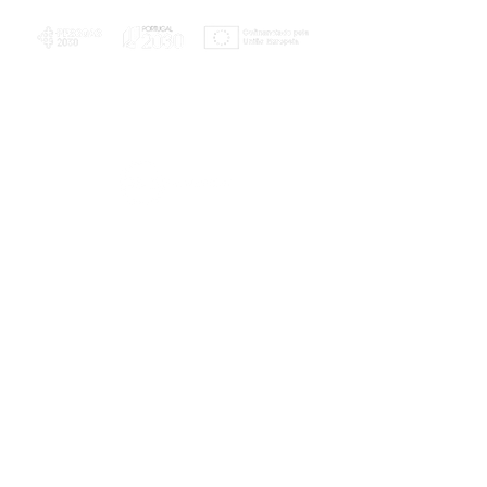
PLANOS E RELATÓRIOS
Centro de Arbitragem de Conflitos de
Consumo da Região de Coimbra
UC
EXPLORATÓRIO
Ciência Viva
Coimbra
Rotunda das Lages
Parque Verde do Mondego
3040 - 255 COIMBRA
Terça-feira a domingo
10h00-13h00 | 14h00-18h00
Coordenadas geográficas
40° 11' 49" N, 8° 25' 45" W
© 2023