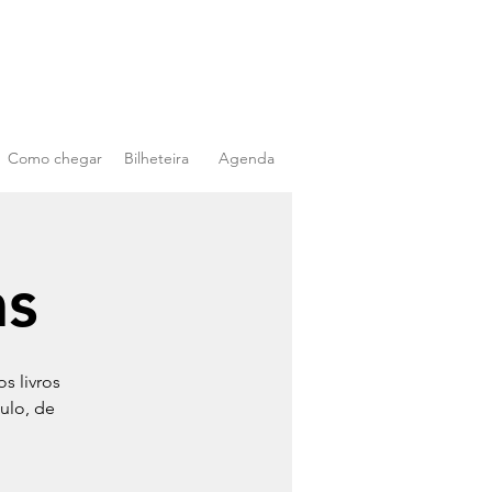
Como chegar
Bilheteira
Agenda
as
s livros
ulo, de