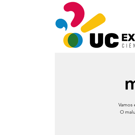
m
Vamos e
O malu