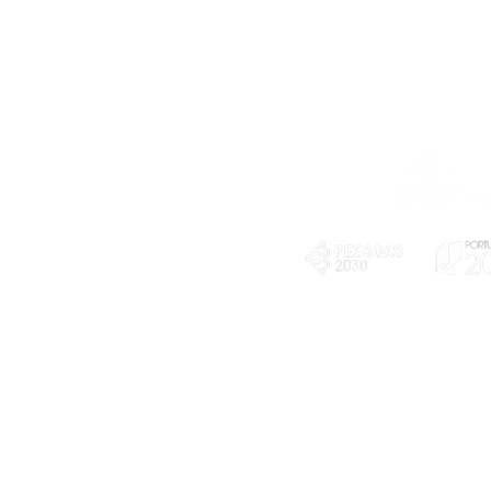
Telefone
239 703 897
(chamada para a rede fixa nacional)
E-mail
geral@exploratorio.pt
visitas@exploratorio.pt
Subscreva a nossa newslettter
Departamento Comunicação
info@exploratorio.pt
PLANOS E RELATÓRIOS
924317550
Centro de Arbitragem de
Declaração de privacidade e tratamento
Conflitos de Consumo da
de dados pessoais
Região de Coimbra