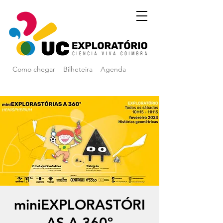
Como chegar
Bilheteira
Agenda
miniEXPLORASTÓRI
AS A 360º