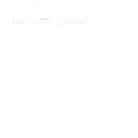
PLANOS E RELATÓRIOS
Centro de Arbitragem de Conflitos de
Consumo da Região de Coimbra
UC
EXPLORATÓRIO
Ciência Viva
Coimbra
Rotunda das Lages
Parque Verde do Mondego
3040 - 255 COIMBRA
Terça-feira a domingo
10h00-13h00 | 14h00-18h00
Coordenadas geográficas