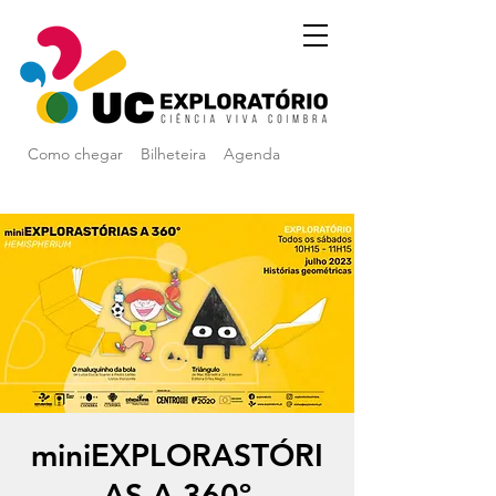
Como chegar
Bilheteira
Agenda
miniEXPLORASTÓRI
AS A 360º