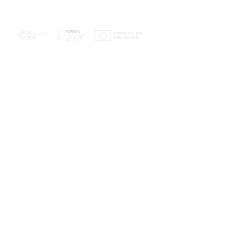
PLANOS E RELATÓRIOS
Centro de Arbitragem de Conflitos de
Consumo da Região de Coimbra
UC
EXPLORATÓRIO
Ciência Viva
Coimbra
Rotunda das Lages
Parque Verde do Mondego
3040 - 255 COIMBRA
Terça-feira a domingo
10h00-13h00 | 14h00-18h00
Coordenadas geográficas