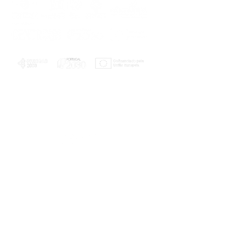
PLANOS E RELATÓRIOS
Centro de Arbitragem de Conflitos de
Consumo da Região de Coimbra
UC
EXPLORATÓRIO
Ciência Viva
Coimbra
Rotunda das Lages
Parque Verde do Mondego
3040 - 255 COIMBRA