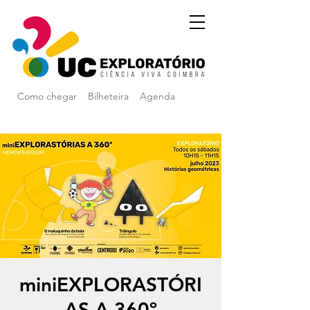
Como chegar
Bilheteira
Agenda
miniEXPLORASTÓRI
AS A 360º