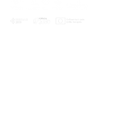
PLANOS E RELATÓRIOS
Centro de Arbitragem de Conflitos de
Consumo da Região de Coimbra
UC
EXPLORATÓRIO
Ciência Viva
Coimbra
Rotunda das Lages
Parque Verde do Mondego
3040 - 255 COIMBRA
Terça-feira a domingo
10h00-13h00 | 14h00-18h00
Coordenadas geográficas