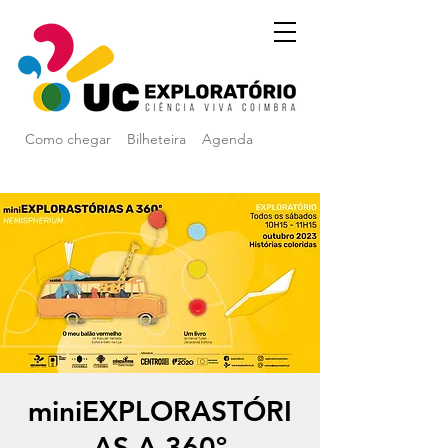
Como chegar
Bilheteira
Agenda
miniEXPLORASTÓRI
AS A 360º