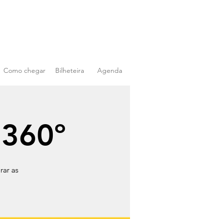
Como chegar
Bilheteira
Agenda
 360º
ar as