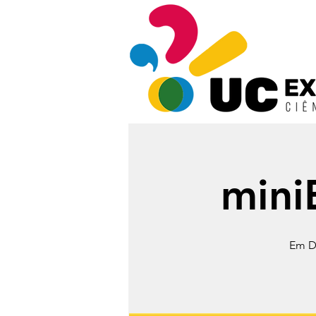
mini
Em D