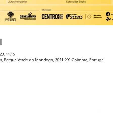
l
23, 11:15
s, Parque Verde do Mondego, 3041-901 Coimbra, Portugal
Telefone
239 703 897
(chamada para a rede fixa nacional)