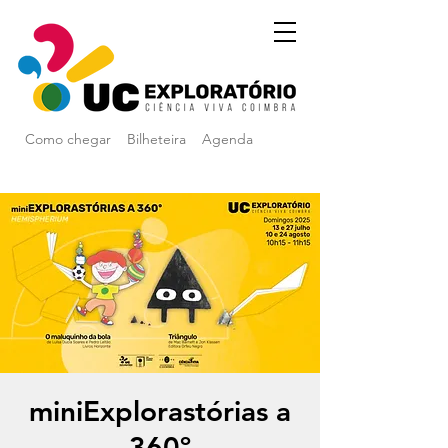
Como chegar
Bilheteira
Agenda
miniExplorastórias a
360º