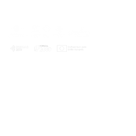
PLANOS E RELATÓRIOS
Centro de Arbitragem de Conflitos de
Consumo da Região de Coimbra
UC
EXPLORATÓRIO
Ciência Viva
Coimbra
Rotunda das Lages
Parque Verde do Mondego
3040 - 255 COIMBRA