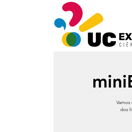
mini
Vamos e
dos l