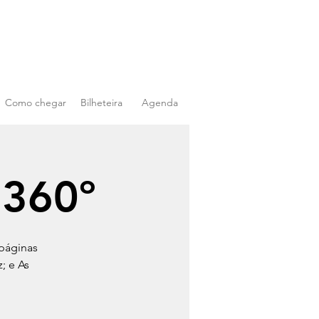
Como chegar
Bilheteira
Agenda
 360º
 páginas
; e As