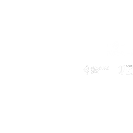
Telefone
239 703 897
(chamada para a rede fixa nacional)
E-mail
geral@exploratorio.pt
visitas@exploratorio.pt
Subscreva a nossa newslettter
Departamento Comunicação
info@exploratorio.pt
PLANOS E RELATÓRIOS
924317550
Centro de Arbitragem de
Declaração de privacidade e tratamento
Conflitos de Consumo da
de dados pessoais
Região de Coimbra